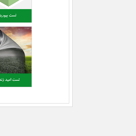
تست بیوریت
تست امید زن