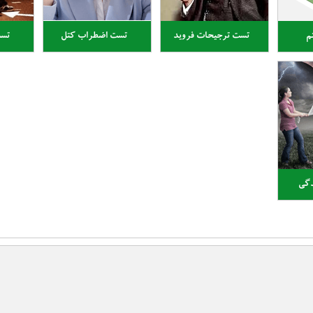
م
تست ترجیحات فروید
تست اضطراب کتل
تست
دگی