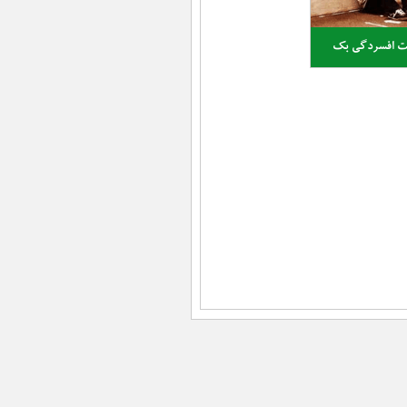
 افسردگی بک