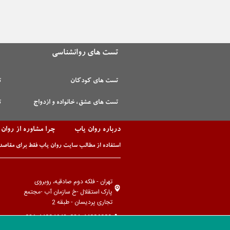
تست های روانشناسی
تست های کودکان
ت
تست های عشق، خانواده و ازدواج
ت
درباره روان یاب
چرا مشاوره از روان
استفاده از مطالب سایت روان یاب فقط برای مقاصد 
تهران - فلکه دوم صادقیه، روبروی
پارک استقلال -خ سازمان آب -مجتمع
تجاری پردیسان - طبقه 2
021-44096989، 021-44094642