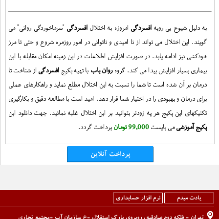
به دلیل شیوع بی رویه
افسردگی
امروزه به اختلال
افسردگی
"سرماخوردگی روانی" می
گویند. این اختلال می تواند از نا امیدی و ناتوانی در امور روزمره شروع و حتی تا مرز
خودکشی نیز ادامه یابد. در صورت افزایش اطلاعات در این زمینه امکان مقابله با این
بیماری بسیار افزایش پیدا می کند. گروه
روان یاب
با تهیه پکیج
افسردگی
از شناخت تا
درمان بر آن شده است تا شما را نسبت به این اختلال مطلع نماید و راهکارهای عملی
برای درمان و بهبودی را در اختیار شما قرار دهد. امید است با مطالعه دقیق و بکارگیری
تکنیکهای این پکیج هر په زودتر بتوانید بر این اختلال غلبه نمائید. جهت دانلود این
پکیج آموزشی
می بایست
99,000 تومان
پرداخت گردد.
پرداخت آنلاین
یادت میدم
نرم افزار حسابداری
تهران - فلکه دوم صادقیه، روبروی پارک استقلال -خ سازمان آب -مجتمع تجاری