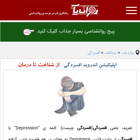
روان یاب
پیج روانشناسی بسیار جذاب کلیک کنید
تست روانشناسی
درمانکده
روان یاب
درمانکده
افسردگی
»
»
مقاله روانشناسی
از شناخت تا درمان
اپلیکیشن اندروید افسردگی
فرهنگ لغت روانشناسی
دانلود فایل های روانشناسی
همکاری با ما
تبلیغات
تعریف علمی
افسردگی
(
افسردگی
چیست): کلمه ی "Depression" یا
افسردگی
از عبارت لاتین Deprimere به معنای در هم فشرده شدن گرفته