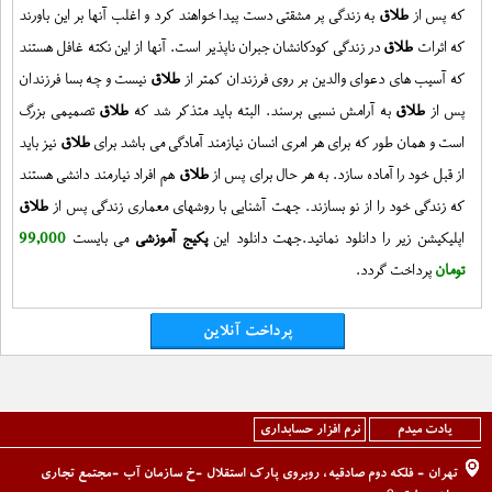
که پس از
طلاق
به زندگی پر مشقتی دست پیدا خواهند کرد و اغلب آنها بر این باورند
که اثرات
طلاق
در زندگی کودکانشان جبران ناپذیر است. آنها از این نکته غافل هستند
که آسیب های دعوای والدین بر روی فرزندان کمتر از
طلاق
نیست و چه بسا فرزندان
پس از
طلاق
به آرامش نسبی برسند. البته باید متذکر شد که
طلاق
تصمیمی بزرگ
است و همان طور که برای هر امری انسان نیازمند آمادگی می باشد برای
طلاق
نیز باید
از قبل خود را آماده سازد. به هر حال برای پس از
طلاق
هم افراد نیارمند دانشی هستند
که زندگی خود را از نو بسازند. جهت آشنایی با روشهای معماری زندگی پس از
طلاق
اپلیکیشن زیر را دانلود نمائید.جهت دانلود این
پکیج آموزشی
می بایست
99,000
تومان
پرداخت گردد.
پرداخت آنلاین
یادت میدم
نرم افزار حسابداری
تهران - فلکه دوم صادقیه، روبروی پارک استقلال -خ سازمان آب -مجتمع تجاری