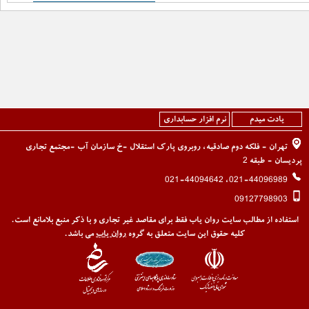
یادت میدم
نرم افزار حسابداری
تهران - فلکه دوم صادقیه، روبروی پارک استقلال -خ سازمان آب -مجتمع تجاری
پردیسان - طبقه 2
021-44096989، 021-44094642
09127798903
استفاده از مطالب سایت روان یاب فقط برای مقاصد غیر تجاری و با ذکر منبع بلامانع است.
کلیه حقوق این سایت متعلق به گروه
روان یاب
می باشد.