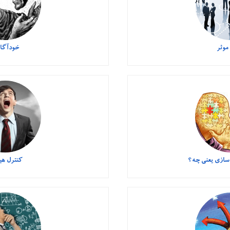
 موثر
خودآگا
سازی یعنی چه؟
کنترل هی