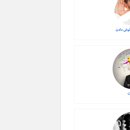
وش دادن
ت