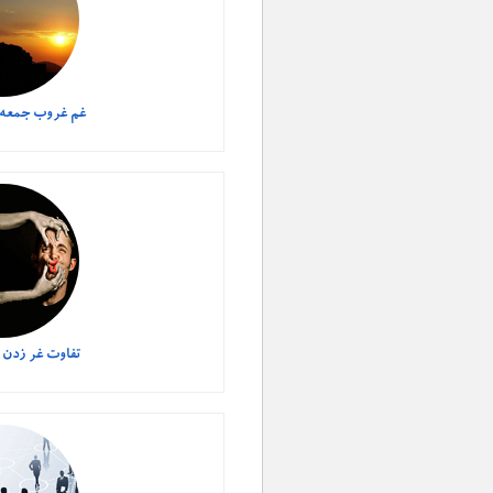
غم غروب جمعه ا
تفاوت غر زدن ب