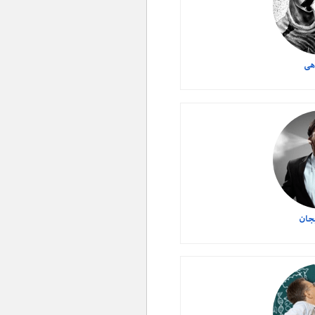
هی
جان